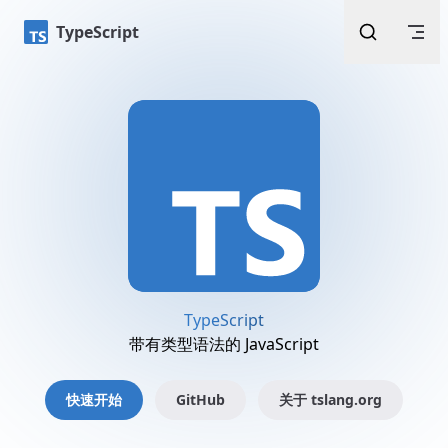
Skip to content
TypeScript
TypeScript
带有类型语法的 JavaScript
快速开始
GitHub
关于 tslang.org