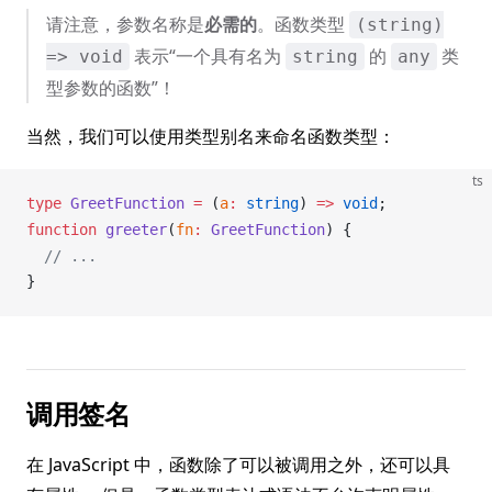
请注意，参数名称是
必需的
。函数类型
(string)
表示“一个具有名为
的
类
=> void
string
any
型参数的函数”！
当然，我们可以使用类型别名来命名函数类型：
ts
type
GreetFunction
 =
 (
a
:
 string
) 
=>
 void
;
function
greeter
(
fn
:
GreetFunction
) {
  // ...
}
调用签名
在 JavaScript 中，函数除了可以被调用之外，还可以具