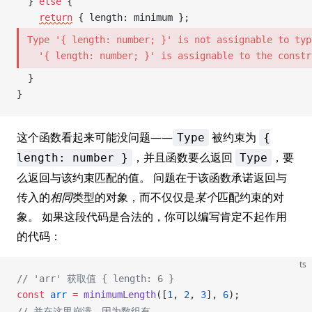
  } 
else
 {
return
 { 
length
: 
minimum
 };
Type '{ length: number; }' is not assignable to typ
  '{ length: number; }' is assignable to the constr
  }
}
这个函数看起来可能没问题——
被约束为
Type
{
，并且函数要么返回
，要
length: number }
Type
么返回与该约束匹配的值。 问题在于该函数承诺返回与
传入的
相同
类型的对象，而不仅仅是
某个
匹配约束的对
象。 如果这段代码是合法的，你可以编写肯定不起作用
的代码：
ts
// 'arr' 获取值 { length: 6 }
const
arr
 =
minimumLength
([
1
, 
2
, 
3
], 
6
);
// 并在这里崩溃，因为数组有