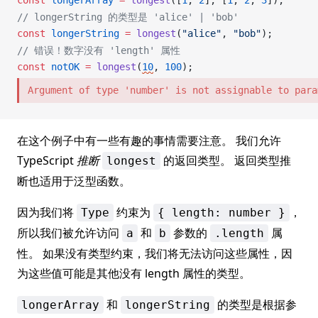
const
longerArray
 =
longest
([
1
, 
2
], [
1
, 
2
, 
3
]);
// longerString 的类型是 'alice' | 'bob'
const
longerString
 =
longest
(
"alice"
, 
"bob"
);
// 错误！数字没有 'length' 属性
const
notOK
 =
longest
(
10
, 
100
);
Argument of type 'number' is not assignable to para
在这个例子中有一些有趣的事情需要注意。 我们允许
TypeScript
推断
的返回类型。 返回类型推
longest
断也适用于泛型函数。
因为我们将
约束为
，
Type
{ length: number }
所以我们被允许访问
和
参数的
属
a
b
.length
性。 如果没有类型约束，我们将无法访问这些属性，因
为这些值可能是其他没有 length 属性的类型。
和
的类型是根据参
longerArray
longerString