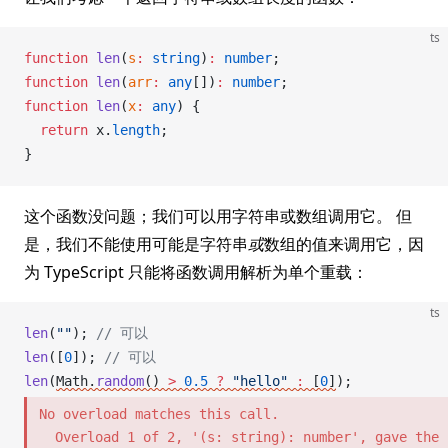
ts
function
len
(
s
:
 string
)
:
 number
;
function
len
(
arr
:
 any
[])
:
 number
;
function
len
(
x
:
 any
) {
  return
x
.
length
;
}
这个函数没问题；我们可以用字符串或数组调用它。 但
是，我们不能使用可能是字符串
或
数组的值来调用它，因
为 TypeScript 只能将函数调用解析为单个重载：
ts
len
(
""
); 
// 可以
len
([
0
]); 
// 可以
len
(
Math
.
random
() 
>
 0.5
 ?
 "hello"
 :
 [
0
]
);
No overload matches this call.

  Overload 1 of 2, '(s: string): number', gave the 