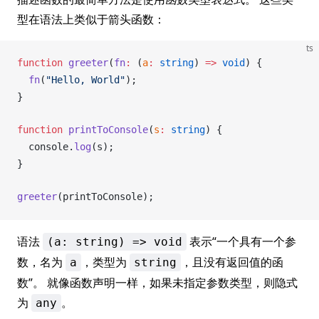
型在语法上类似于箭头函数：
ts
function
greeter
(
fn
:
 (
a
:
 string
) 
=>
 void
) {
fn
(
"Hello, World"
);
}
function
printToConsole
(
s
:
 string
) {
console
.
log
(
s
);
}
greeter
(
printToConsole
);
语法
表示“一个具有一个参
(a: string) => void
数，名为
，类型为
，且没有返回值的函
a
string
数”。 就像函数声明一样，如果未指定参数类型，则隐式
为
。
any