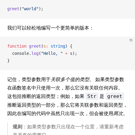
greet
(
"world"
);
我们可以轻松地编写一个更简单的版本：
ts
function
greet
(
s
:
 string
) {
console
.
log
(
"Hello, "
 +
s
);
}
记住，类型参数用于
关联多个值的类型
。 如果类型参数
在函数签名中只使用一次，那么它没有关联任何内容。
这包括推断的返回类型；例如，如果
是
Str
greet
推断返回类型的一部分，那么它将关联参数和返回类型，
因此在编写的代码中虽然只出现一次，但会被使用
两次
。
规则
：如果类型参数只出现在一个位置，请重新考虑
是否真的需要它