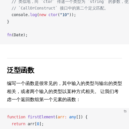
  // 类似地，向 `ctor` 传递一个类型为 `string` 的参数，
  // `CallOrConstruct` 接口中的第二个定义匹配。
console
.
log
(
new
ctor
(
"10"
));
}
fn
(
Date
);
泛型函数
编写一个函数是很常见的，其中输入的类型与输出的类型
相关，或者两个输入的类型以某种方式相关。 让我们考
虑一个返回数组第一个元素的函数：
ts
function
firstElement
(
arr
:
 any
[]) {
  return
arr
[
0
];