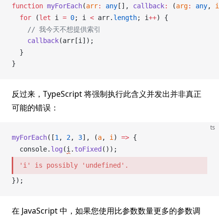
function
myForEach
(
arr
:
 any
[], 
callback
:
 (
arg
:
 any
, 
i
  for
 (
let
i
=
 0
; 
i
<
arr
.
length
; 
i
++
) {
    // 我今天不想提供索引
callback
(
arr
[
i
]);
  }
}
反过来，TypeScript 将强制执行此含义并发出并非真正
可能的错误：
ts
myForEach
([
1
, 
2
, 
3
], (
a
, 
i
) 
=>
 {
console
.
log
(
i
.
toFixed
());
'i' is possibly 'undefined'.
});
在 JavaScript 中，如果您使用比参数数量更多的参数调