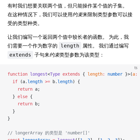
有时我们想要关联两个值，但只能操作某个值的子集。
在这种情况下，我们可以使用
约束
来限制类型参数可以接
受的类型种类。
让我们编写一个返回两个值中较长者的函数。 为此，我
们需要一个作为数字的
属性。 我们通过编写
length
子句来
约束
类型参数为该类型：
extends
ts
function
longest
<
Type
 extends
 { 
length
:
 number
 }>(
a
:
  if
 (
a
.
length
 >=
b
.
length
) {
    return
a
;
  } 
else
 {
    return
b
;
  }
}
// longerArray 的类型是 'number[]'