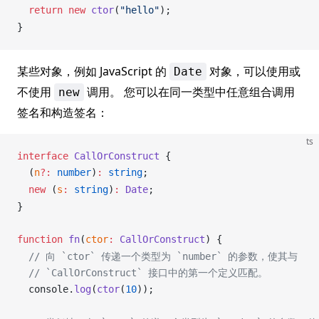
  return
 new
ctor
(
"hello"
);
}
某些对象，例如 JavaScript 的
对象，可以使用或
Date
不使用
调用。 您可以在同一类型中任意组合调用
new
签名和构造签名：
ts
interface
CallOrConstruct
 {
  (
n
?:
 number
)
:
 string
;
  new
 (
s
:
 string
)
:
Date
;
}
function
fn
(
ctor
:
CallOrConstruct
) {
  // 向 `ctor` 传递一个类型为 `number` 的参数，使其与
  // `CallOrConstruct` 接口中的第一个定义匹配。
console
.
log
(
ctor
(
10
));