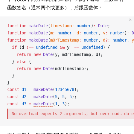
函数签名（通常两个或更多），后跟函数体：
ts
function
makeDate
(
timestamp
:
 number
)
:
Date
;
function
makeDate
(
m
:
 number
, 
d
:
 number
, 
y
:
 number
)
:
D
function
makeDate
(
mOrTimestamp
:
 number
, 
d
?:
 number
, 
y
  if
 (
d
!==
undefined
 &&
y
!==
undefined
) {
    return
 new
Date
(
y
, 
mOrTimestamp
, 
d
);
  } 
else
 {
    return
 new
Date
(
mOrTimestamp
);
  }
}
const
d1
 =
makeDate
(
12345678
);
const
d2
 =
makeDate
(
5
, 
5
, 
5
);
const
d3
 =
makeDate
(
1
, 
3
);
No overload expects 2 arguments, but overloads do e