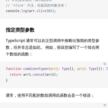
// 'slice' 方法，但返回的对象没有！
console
.
log
(
arr
.
slice
(
0
));
指定类型参数
TypeScript 通常可以在泛型调用中推断出预期的类型参
数，但并非总是如此。 例如，假设您编写了一个组合两
个数组的函数：
ts
function
combine
<
Type
>(
arr1
:
Type
[], 
arr2
:
Type
[])
:
T
  return
arr1
.
concat
(
arr2
);
}
通常，使用不匹配的数组调用此函数会是一个错误：
ts