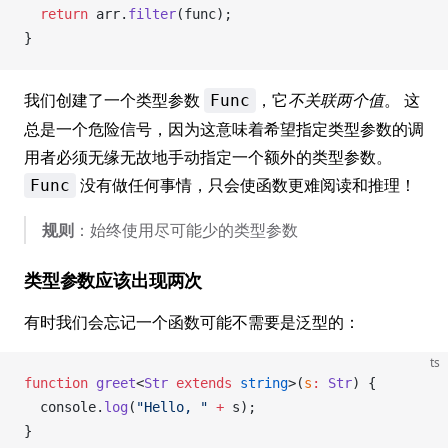
  return
arr
.
filter
(
func
);
}
我们创建了一个类型参数
，它
不关联两个值
。 这
Func
总是一个危险信号，因为这意味着希望指定类型参数的调
用者必须无缘无故地手动指定一个额外的类型参数。
没有做任何事情，只会使函数更难阅读和推理！
Func
规则
：始终使用尽可能少的类型参数
类型参数应该出现两次
有时我们会忘记一个函数可能不需要是泛型的：
ts
function
greet
<
Str
 extends
 string
>(
s
:
Str
) {
console
.
log
(
"Hello, "
 +
s
);
}