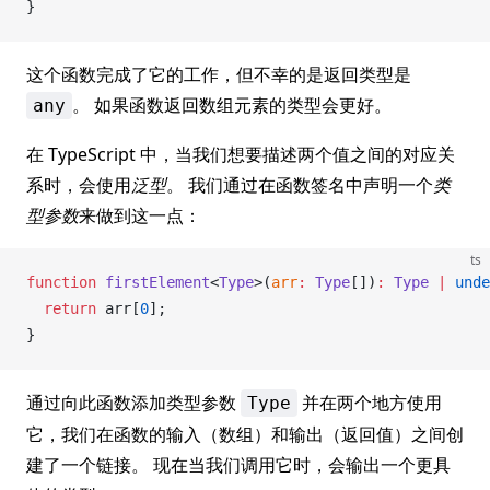
}
这个函数完成了它的工作，但不幸的是返回类型是
。 如果函数返回数组元素的类型会更好。
any
在 TypeScript 中，当我们想要描述两个值之间的对应关
系时，会使用
泛型
。 我们通过在函数签名中声明一个
类
型参数
来做到这一点：
ts
function
firstElement
<
Type
>(
arr
:
Type
[])
:
Type
 |
 unde
  return
arr
[
0
];
}
通过向此函数添加类型参数
并在两个地方使用
Type
它，我们在函数的输入（数组）和输出（返回值）之间创
建了一个链接。 现在当我们调用它时，会输出一个更具