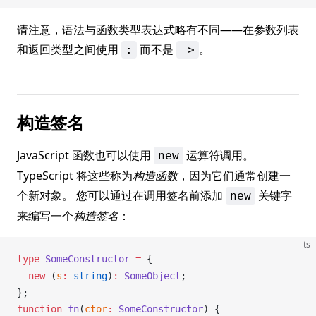
请注意，语法与函数类型表达式略有不同——在参数列表
和返回类型之间使用
而不是
。
:
=>
构造签名
JavaScript 函数也可以使用
运算符调用。
new
TypeScript 将这些称为
构造函数
，因为它们通常创建一
个新对象。 您可以通过在调用签名前添加
关键字
new
来编写一个
构造签名
：
ts
type
SomeConstructor
 =
 {
  new
 (
s
:
 string
)
:
SomeObject
;
};
function
fn
(
ctor
:
SomeConstructor
) {