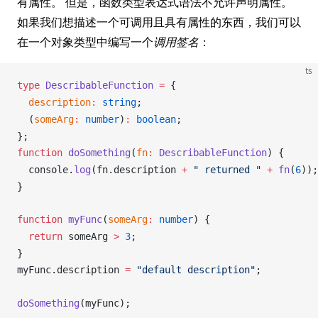
有属性。 但是，函数类型表达式语法不允许声明属性。
如果我们想描述一个可调用且具有属性的东西，我们可以
在一个对象类型中编写一个
调用签名
：
ts
type
DescribableFunction
 =
 {
description
:
 string
;
  (
someArg
:
 number
)
:
 boolean
;
};
function
doSomething
(
fn
:
DescribableFunction
) {
console
.
log
(
fn
.
description
+
 " returned "
 +
fn
(
6
));
}
function
myFunc
(
someArg
:
 number
) {
  return
someArg
>
 3
;
}
myFunc
.
description
=
 "default description"
;
doSomething
(
myFunc
);