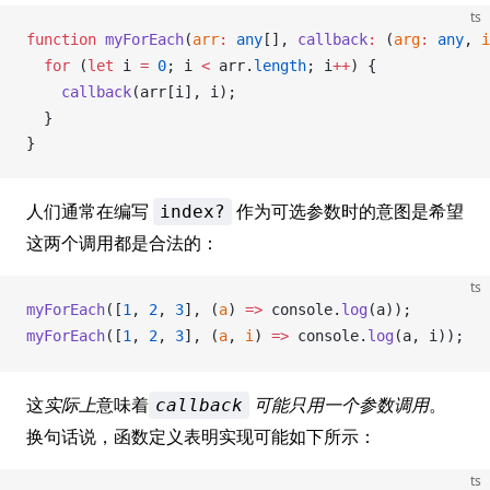
ts
function
myForEach
(
arr
:
 any
[], 
callback
:
 (
arg
:
 any
, 
i
  for
 (
let
i
=
 0
; 
i
<
arr
.
length
; 
i
++
) {
callback
(
arr
[
i
], 
i
);
  }
}
人们通常在编写
作为可选参数时的意图是希望
index?
这两个调用都是合法的：
ts
myForEach
([
1
, 
2
, 
3
], (
a
) 
=>
console
.
log
(
a
));
myForEach
([
1
, 
2
, 
3
], (
a
, 
i
) 
=>
console
.
log
(
a
, 
i
));
这
实际上
意味着
可能只用一个参数调用
。
callback
换句话说，函数定义表明实现可能如下所示：
ts