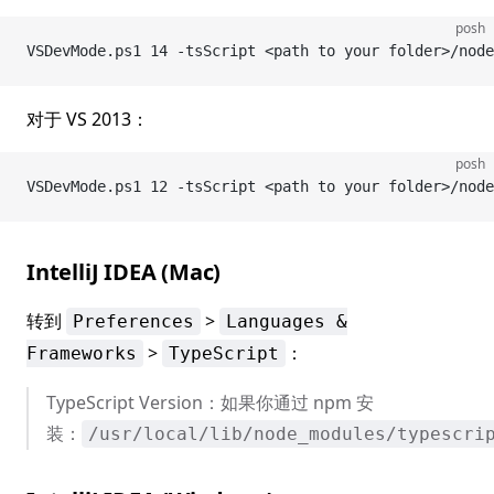
posh
VSDevMode.ps1 14 -tsScript <path to your folder>/nod
对于 VS 2013：
posh
VSDevMode.ps1 12 -tsScript <path to your folder>/nod
IntelliJ IDEA (Mac)
转到
>
Preferences
Languages &
>
：
Frameworks
TypeScript
TypeScript Version：如果你通过 npm 安
装：
/usr/local/lib/node_modules/typescri