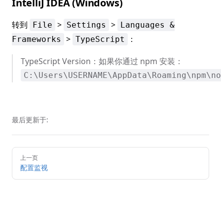
IntelliJ IDEA (Windows)
转到
>
>
File
Settings
Languages &
>
：
Frameworks
TypeScript
TypeScript Version：如果你通过 npm 安装：
C:\Users\USERNAME\AppData\Roaming\npm\no
最后更新于:
Pager
上一页
配置监视