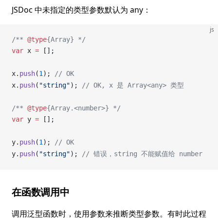
JSDoc 中未指定的类型参数默认为 any：
js
/** 
@type
{Array} */
var
x
=
 [];
x
.
push
(
1
); 
// OK
x
.
push
(
"string"
); 
// OK, x 是 Array<any> 类型
/** 
@type
{Array.<number>} */
var
y
=
 [];
y
.
push
(
1
); 
// OK
y
.
push
(
"string"
); 
// 错误，string 不能赋值给 number
在函数调用中
调用泛型函数时，使用参数来推断类型参数。有时此过程