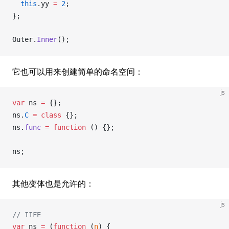
  this
.
yy
=
 2
;
};
Outer
.
Inner
();
它也可以用来创建简单的命名空间：
js
var
ns
=
 {};
ns
.
C
 =
 class
 {};
ns
.
func
 =
 function
 () {};
ns
;
其他变体也是允许的：
js
// IIFE
var
ns
=
 (
function
 (
n
) {