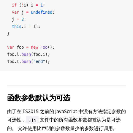
  if
 (
!
i
) 
i
=
 1
;
  var
j
=
undefined
;
j
=
 2
;
  this
.
l
=
 [];
}
var
foo
=
 new
Foo
();
foo
.
l
.
push
(
foo
.
i
);
foo
.
l
.
push
(
"end"
);
函数参数默认为可选
由于在 ES2015 之前的 JavaScript 中没有方法指定参数的
可选性，
文件中的所有函数参数都被认为是可选
.js
的。 允许使用比声明的参数数量少的参数进行调用。