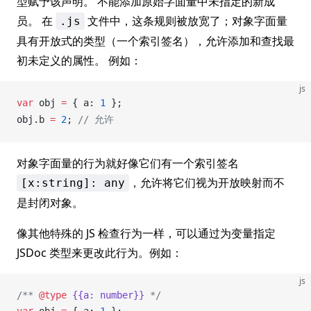
型赋予该声明。 不能添加原始字面量中未指定的新成
员。 在
文件中，这条规则被放宽了；对象字面量
.js
具有开放式的类型（一个索引签名），允许添加和查找最
初未定义的属性。 例如：
js
var
obj
=
 { 
a
: 
1
 };
obj
.
b
=
 2
; 
// 允许
对象字面量的行为就好像它们有一个索引签名
，允许将它们视为开放映射而不
[x:string]: any
是封闭对象。
像其他特殊的 JS 检查行为一样，可以通过为变量指定
JSDoc 类型来更改此行为。例如：
js
/** 
@type
 {{a: number}}
 */
var
obj
=
 { 
a
: 
1
 };