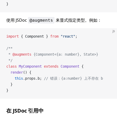
}
使用 JSDoc
来显式指定类型。例如：
@augments
js
import
 { Component } 
from
 "react"
;
/**
 * 
@augments
 {Component<{a: number}, State>}
 */
class
 MyComponent
 extends
 Component
 {
  render
() {
    this
.props.b; 
// 错误：{a:number} 上不存在 b
  }
}
在 JSDoc 引用中