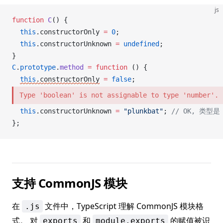
js
function
C
() {
  this
.
constructorOnly
=
 0
;
  this
.
constructorUnknown
=
undefined
;
}
C
.
prototype
.
method
 =
 function
 () {
this
.
constructorOnly
=
 false
;
Type 'boolean' is not assignable to type 'number'.
  this
.
constructorUnknown
=
 "plunkbat"
; 
// OK, 类型是 s
};
支持 CommonJS 模块
在
文件中，TypeScript 理解 CommonJS 模块格
.js
式。 对
和
的赋值被识
exports
module.exports