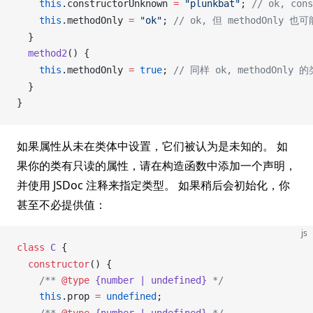
    this
.
constructorUnknown
=
 "plunkbat"
; 
// ok, con
    this
.
methodOnly
=
 "ok"
; 
// ok, 但 methodOnly 也可
  }
method2
() {
    this
.
methodOnly
=
 true
; 
// 同样 ok, methodOnly 的类
  }
}
如果属性从未在类体中设置，它们被认为是未知的。 如
果你的类有只读的属性，请在构造函数中添加一个声明，
并使用 JSDoc 注释来指定类型。 如果稍后会初始化，你
甚至不必提供值：
js
class
C
 {
  constructor
() {
    /** 
@type
 {number | undefined}
 */
    this
.
prop
=
undefined
;
    /** 
@type
 {number | undefined}
 */