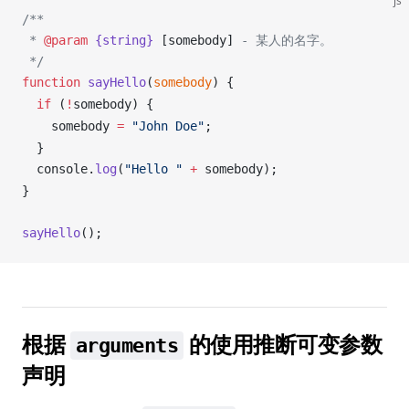
js
/**
 * 
@param
 {string}
 [somebody]
 - 某人的名字。
 */
function
sayHello
(
somebody
) {
  if
 (
!
somebody
) {
somebody
=
 "John Doe"
;
  }
console
.
log
(
"Hello "
 +
somebody
);
}
sayHello
();
根据
的使用推断可变参数
arguments
声明