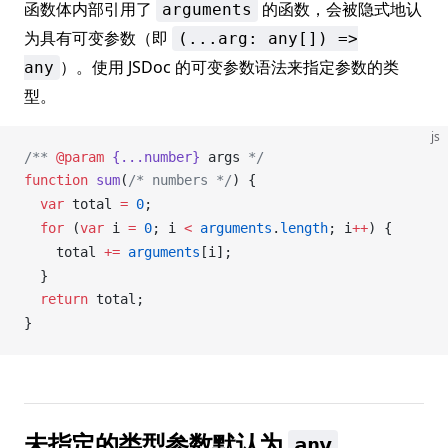
函数体内部引用了
的函数，会被隐式地认
arguments
为具有可变参数（即
(...arg: any[]) =>
）。使用 JSDoc 的可变参数语法来指定参数的类
any
型。
js
/** 
@param
 {...number}
 args
 */
function
sum
(
/* numbers */
) {
  var
total
=
 0
;
  for
 (
var
i
=
 0
; 
i
<
arguments
.
length
; 
i
++
) {
total
+=
arguments
[
i
];
  }
  return
total
;
}
未指定的类型参数默认为
any