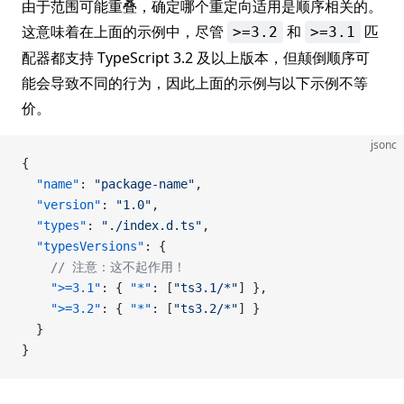
由于范围可能重叠，确定哪个重定向适用是顺序相关的。
这意味着在上面的示例中，尽管
和
匹
>=3.2
>=3.1
配器都支持 TypeScript 3.2 及以上版本，但颠倒顺序可
能会导致不同的行为，因此上面的示例与以下示例不等
价。
jsonc
{
  "name"
: 
"package-name"
,
  "version"
: 
"1.0"
,
  "types"
: 
"./index.d.ts"
,
  "typesVersions"
: {
    // 注意：这不起作用！
    ">=3.1"
: { 
"*"
: [
"ts3.1/*"
] },
    ">=3.2"
: { 
"*"
: [
"ts3.2/*"
] }
  }
}