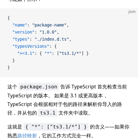
json
{
  "name"
: 
"package-name"
,
  "version"
: 
"1.0.0"
,
  "types"
: 
"./index.d.ts"
,
  "typesVersions"
: {
    ">=3.1"
: { 
"*"
: [
"ts3.1/*"
] }
  }
}
这个
告诉 TypeScript 首先检查当前
package.json
TypeScript 的版本。 如果是 3.1 或更高版本，
TypeScript 会根据相对于包的路径来解析你导入的路
径，并从包的
文件夹中读取。
ts3.1
这就是
的含义——如果你
{ "*": ["ts3.1/*"] }
熟悉
路径映射
，它的工作方式完全一样。