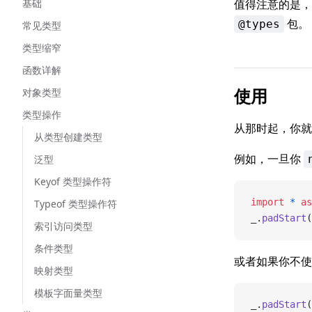
基础
值得注意的是，
包。
@types
常见类型
类型缩窄
函数详解
使用
对象类型
类型操作
从那时起，你就可
从类型创建类型
例如，一旦你
泛型
Keyof 类型操作符
import
 *
 as
Typeof 类型操作符
_.
padStart
(
索引访问类型
条件类型
或者如果你不
映射类型
模板字面量类型
_.
padStart
(