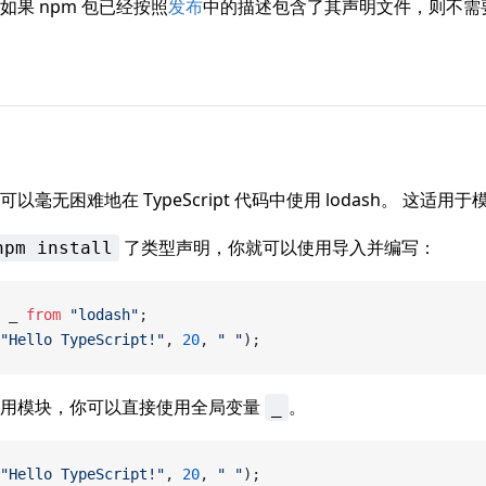
如果 npm 包已经按照
发布
中的描述包含了其声明文件，则不需
以毫无困难地在 TypeScript 代码中使用 lodash。 这适
了类型声明，你就可以使用导入并编写：
npm install
 _ 
from
 "lodash"
;
"Hello TypeScript!"
, 
20
, 
" "
);
使用模块，你可以直接使用全局变量
。
_
"Hello TypeScript!"
, 
20
, 
" "
);