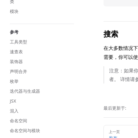
类
模块
搜索
参考
工具类型
在大多数情况
速查表
需要，你可以
装饰器
注意：如果
声明合并
者。 详情请参阅 
枚举
迭代器与生成器
JSX
最后更新于:
混入
命名空间
Pager
命名空间与模块
上一页
发布