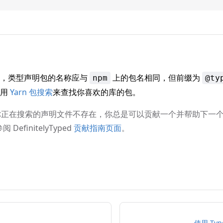
下，类型声明包的名称应与
上的包名相同，但前缀为
npm
@ty
使用
Yarn 包搜索
来查找你喜欢的库的包。
你正在搜索的声明文件不存在，你总是可以贡献一个并帮助下一
DefinitelyTyped
贡献指南页面
。
使用 Type