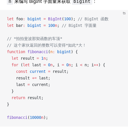
来编写 BigInt 字面量来获取
：
n
bigint
ts
let
 foo
:
 bigint
 =
 BigInt
(
100
); 
// BigInt 函数
let
 bar
:
 bigint
 =
 100
n
; 
// BigInt 字面量
// *拍拍斐波那契函数的车顶*
// 这个家伙返回的整数可以变得*如此*大！
function
 fibonacci
(
n
:
 bigint
) {
  let
 result 
=
 1
n
;
  for
 (
let
 last 
=
 0
n
, i 
=
 0
n
; i 
<
 n; i
++
) {
    const
 current
 =
 result;
    result 
+=
 last;
    last 
=
 current;
  }
  return
 result;
}
fibonacci
(
10000
n
);