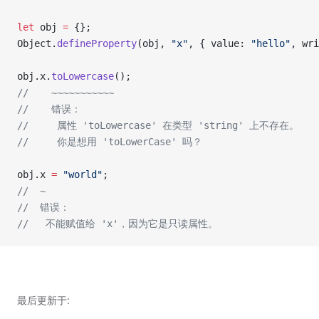
let
 obj 
=
 {};
Object.
defineProperty
(obj, 
"x"
, { value: 
"hello"
, wri
obj.x.
toLowercase
();
//    ~~~~~~~~~~~
//    错误：
//     属性 'toLowercase' 在类型 'string' 上不存在。
//     你是想用 'toLowerCase' 吗？
obj.x 
=
 "world"
;
//  ~
//  错误：
//   不能赋值给 'x'，因为它是只读属性。
最后更新于: