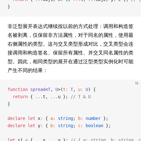
}
非泛型展开表达式继续按以前的方式处理：调用和构造签
名被剥离，仅保留非方法属性，对于同名的属性，使用最
右侧属性的类型。这与交叉类型形成对比，交叉类型会连
接调用和构造签名、保留所有属性、并交叉同名属性的类
型。因此，相同类型的展开在通过泛型类型实例化时可能
产生不同的结果：
ts
function
 spread
<
T
, 
U
>(
t
:
 T
, 
u
:
 U
) {
  return
 { 
...
t, 
...
u }; 
// T & U
}
declare
 let
 x
:
 { 
a
:
 string
; 
b
:
 number
 };
declare
 let
 y
:
 { 
b
:
 string
; 
c
:
 boolean
 };
let
 s1 
=
 { 
...
x, 
...
y }; 
// { a: string, b: string, c