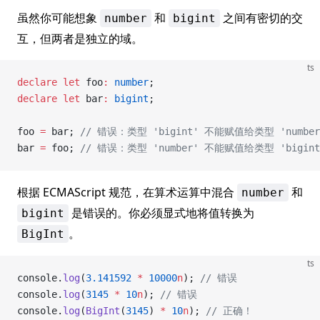
虽然你可能想象
和
之间有密切的交
number
bigint
互，但两者是独立的域。
ts
declare
 let
 foo
:
 number
;
declare
 let
 bar
:
 bigint
;
foo 
=
 bar; 
// 错误：类型 'bigint' 不能赋值给类型 'numbe
bar 
=
 foo; 
// 错误：类型 'number' 不能赋值给类型 'bigin
根据 ECMAScript 规范，在算术运算中混合
和
number
是错误的。你必须显式地将值转换为
bigint
。
BigInt
ts
console.
log
(
3.141592
 *
 10000
n
); 
// 错误
console.
log
(
3145
 *
 10
n
); 
// 错误
console.
log
(
BigInt
(
3145
) 
*
 10
n
); 
// 正确！