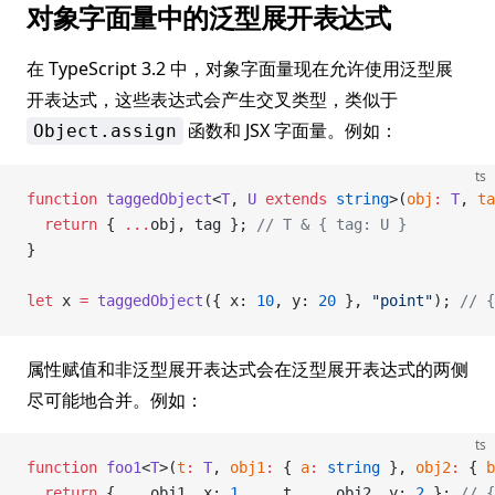
对象字面量中的泛型展开表达式
在 TypeScript 3.2 中，对象字面量现在允许使用泛型展
开表达式，这些表达式会产生交叉类型，类似于
函数和 JSX 字面量。例如：
Object.assign
ts
function
 taggedObject
<
T
, 
U
 extends
 string
>(
obj
:
 T
, 
ta
  return
 { 
...
obj, tag }; 
// T & { tag: U }
}
let
 x 
=
 taggedObject
({ x: 
10
, y: 
20
 }, 
"point"
); 
// {
属性赋值和非泛型展开表达式会在泛型展开表达式的两侧
尽可能地合并。例如：
ts
function
 foo1
<
T
>(
t
:
 T
, 
obj1
:
 { 
a
:
 string
 }, 
obj2
:
 { 
b
  return
 { 
...
obj1, x: 
1
, 
...
t, 
...
obj2, y: 
2
 }; 
// {