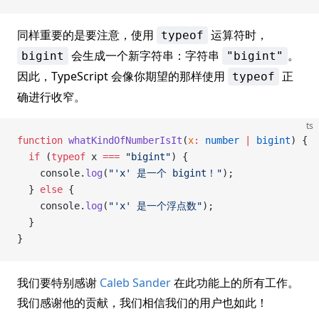
同样重要的是要注意，使用
运算符时，
typeof
会生成一个新字符串：字符串
。
bigint
"bigint"
因此，TypeScript 会像你期望的那样使用
正
typeof
确进行收窄。
ts
function
 whatKindOfNumberIsIt
(
x
:
 number
 |
 bigint
) {
  if
 (
typeof
 x 
===
 "bigint"
) {
    console.
log
(
"'x' 是一个 bigint！"
);
  } 
else
 {
    console.
log
(
"'x' 是一个浮点数"
);
  }
}
我们要特别感谢
Caleb Sander
在此功能上的所有工作。
我们感谢他的贡献，我们相信我们的用户也如此！