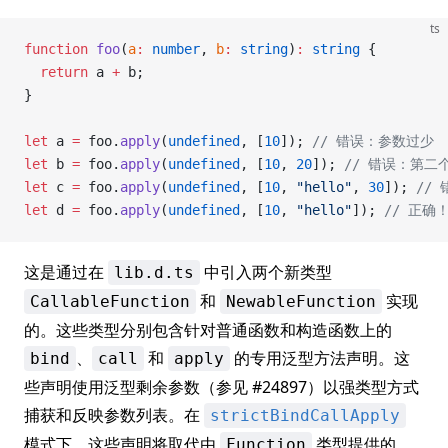
ts
function
 foo
(
a
:
 number
, 
b
:
 string
)
:
 string
 {
  return
 a 
+
 b;
}
let
 a 
=
 foo.
apply
(
undefined
, [
10
]); 
// 错误：参数过少
let
 b 
=
 foo.
apply
(
undefined
, [
10
, 
20
]); 
// 错误：第二
let
 c 
=
 foo.
apply
(
undefined
, [
10
, 
"hello"
, 
30
]); 
//
let
 d 
=
 foo.
apply
(
undefined
, [
10
, 
"hello"
]); 
// 正确
这是通过在
中引入两个新类型
lib.d.ts
和
实现
CallableFunction
NewableFunction
的。这些类型分别包含针对普通函数和构造函数上的
、
和
的专用泛型方法声明。这
bind
call
apply
些声明使用泛型剩余参数（参见 #24897）以强类型方式
捕获和反映参数列表。在
strictBindCallApply
模式下，这些声明将取代由
类型提供的
Function