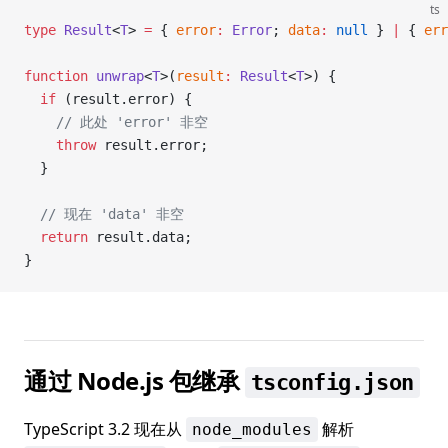
ts
type
 Result
<
T
> 
=
 { 
error
:
 Error
; 
data
:
 null
 } 
|
 { 
err
function
 unwrap
<
T
>(
result
:
 Result
<
T
>) {
  if
 (result.error) {
    // 此处 'error' 非空
    throw
 result.error;
  }
  // 现在 'data' 非空
  return
 result.data;
}
通过 Node.js 包继承
tsconfig.json
TypeScript 3.2 现在从
解析
node_modules