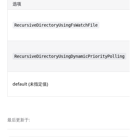
选项
RecursiveDirectoryUsingFsWatchFile
RecursiveDirectoryUsingDynamicPriorityPolling
default (未指定值)
最后更新于: