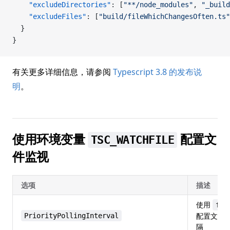
    "excludeDirectories"
: [
"**/node_modules"
, 
"_build
    "excludeFiles"
: [
"build/fileWhichChangesOften.ts"
  }
}
有关更多详细信息，请参阅
Typescript 3.8 的发布说
明
。
使用环境变量
配置文
TSC_WATCHFILE
件监视
选项
描述
使用
fs.
配置文件
PriorityPollingInterval
隔