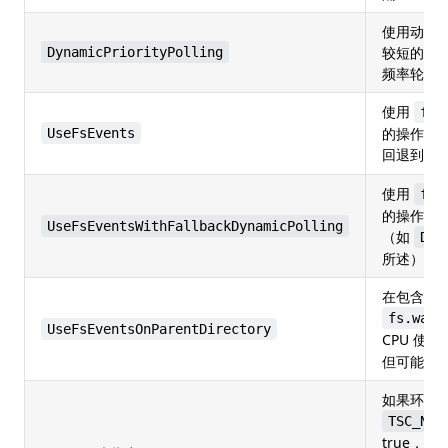
使用动态
较短的间
DynamicPriorityPolling
频率轮询
使用
fs.
的操作系
UseFsEvents
回退到
f
使用
fs.
的操作系
UseFsEventsWithFallbackDynamicPolling
（如
Dyn
所述）
在包含文
fs.watc
UseFsEventsOnParentDirectory
CPU 使
但可能准
如果环境
TSC_NON
true，则